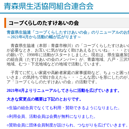
青森県生協連「コープくらしたすけあいの会」のリニューアルのお
～2021年4月から活動の幅が広がります～
青森県生協連（本部：青森市柳川）の「コープくらしたすけあい
が必要なとき、お互いに気がねなく助けあえるといいね」・・・と
の願いで、1998年に活動がスタートしました。現在は、県生協連加
の組合員（たすけあいの会のメンバー）が、青森地域、八戸・三沢
地域、むつ・下北地域などの地域で活動しています。
子育てに忙しい家庭や高齢者家庭の家事援助など、ちょっと困っ
いさま」の気持ちで助け合えたら・・・こんな思いを形にしたのが
ア「コープくらしのたすけあいの会」の活動です。
2021年4月よりリニューアルしてさらに活動を広げていきます。
大きな変更点の概要は下記のとおりです。
○生協の組合員でなくても利用・賛助できるようになりました。
○利用会員、活動会員は会費が無料になりました。
○賛助会員に団体会員制度が設けられ、つながりを広げていきます